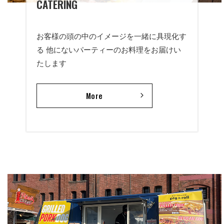
CATERING
R
お客様の頭の中のイメージを一緒に具現化す
A
る 他にないパーティーのお料理をお届けい
たします
N
C
More
T
A
M
T
A
E