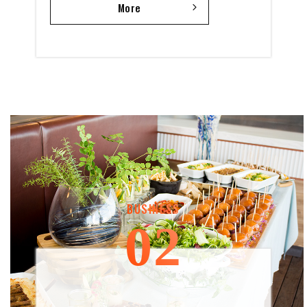
R
More
E
S
T
BUSINESS
A
02
U