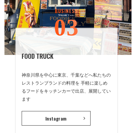
N
BUSINESS
R
03
A
I
G
FOOD TRUCK
N
E
神奈川県を中心に東京、千葉などへ私たちの
G
レストランブランドの料理を 手軽に楽しめ
るフードをキッチンカーで出店、展開してい
M
ます
E
Instagram