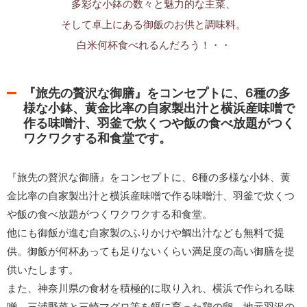
多彩な小鉢の数々と魅力的な主菜、
そして卓上にある御飯のお供と調味料。
白米何杯食べれるんだろう！・・
『旅先の贅沢な御膳』をコンセプトに、6種の多
様な小鉢、黄金比率の自家製出汁と横浜産味噌で
作る味噌汁、羽釜で炊くつや飯の食べ放題がつく
ワクワクする和食堂です。
『旅先の贅沢な御膳』をコンセプトに、6種の多様な小鉢、黄
金比率の自家製出汁と横浜産味噌で作る味噌汁、羽釜で炊くつ
や飯の食べ放題がつくワクワクする和食堂。
他にも御飯が進む自家製のふりかけや鯛出汁なども無料で提
供。御飯が何杯あっても足りないくらい満足度の高い御膳を提
供いたします。
また、神奈川県の食材を積極的に取り入れ、横浜で作られる味
噌、三浦野菜と三崎マグロ等を餌に育った鶏の卵、地元羽沢の