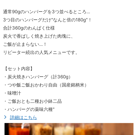
通常90gのハンバーグを3つ並べるところ...
3つ目のハンバーグだけ"なんと倍の180g"！
合計360gのわんぱく仕様
炭火で香ばしく焼き上げた肉塊に、
ご飯が止まらない...！
リピーター続出の人気メニューです。
【セット内容】
・炭火焼きハンバーグ（計360g）
・つや飯ご飯おかわり自由（国産銘柄米）
・味噌汁
・ご飯おとも二種お小鉢二品
・ハンバーグの薬味六種"
詳細はこちら